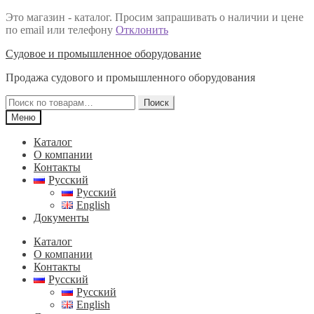
Это магазин - каталог. Просим запрашивать о наличии и цене
по email или телефону
Отклонить
Перейти
Перейти
Судовое и промышленное оборудование
к
к
Продажа судового и промышленного оборудования
навигации
содержимому
Искать:
Поиск
Меню
Каталог
О компании
Контакты
Русский
Русский
English
Документы
Каталог
О компании
Контакты
Русский
Русский
English