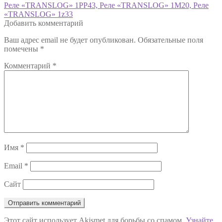
Навигация
Предыдущая
Реле «TRANSLOG» 1РР43, Реле «TRANSLOG» 1M20, Реле
запись:
«TRANSLOG» 1z33
по
Добавить комментарий
записям
Ваш адрес email не будет опубликован.
Обязательные поля
помечены
*
Комментарий
*
Имя
*
Email
*
Сайт
Этот сайт использует Akismet для борьбы со спамом.
Узнайте,