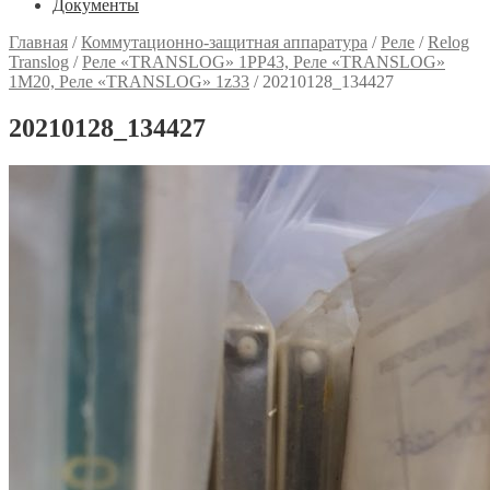
Документы
Главная
/
Коммутационно-защитная аппаратура
/
Реле
/
Relog
Translog
/
Реле «TRANSLOG» 1РР43, Реле «TRANSLOG»
1M20, Реле «TRANSLOG» 1z33
/
20210128_134427
20210128_134427