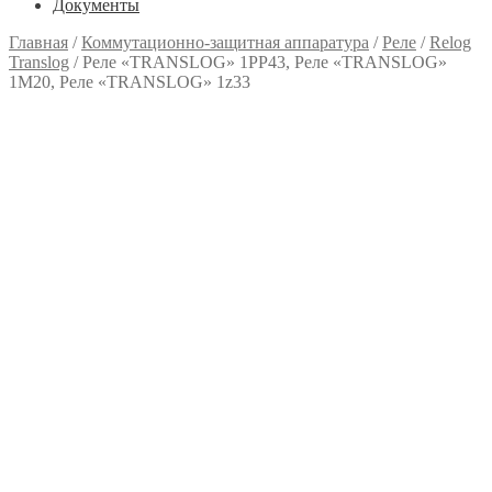
Документы
Главная
/
Коммутационно-защитная аппаратура
/
Реле
/
Relog
Translog
/
Реле «TRANSLOG» 1РР43, Реле «TRANSLOG»
1M20, Реле «TRANSLOG» 1z33