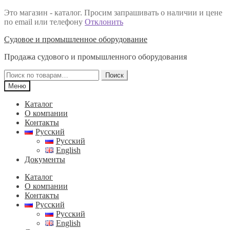
Это магазин - каталог. Просим запрашивать о наличии и цене
по email или телефону
Отклонить
Перейти
Перейти
Судовое и промышленное оборудование
к
к
Продажа судового и промышленного оборудования
навигации
содержимому
Искать:
Поиск
Меню
Каталог
О компании
Контакты
Русский
Русский
English
Документы
Каталог
О компании
Контакты
Русский
Русский
English