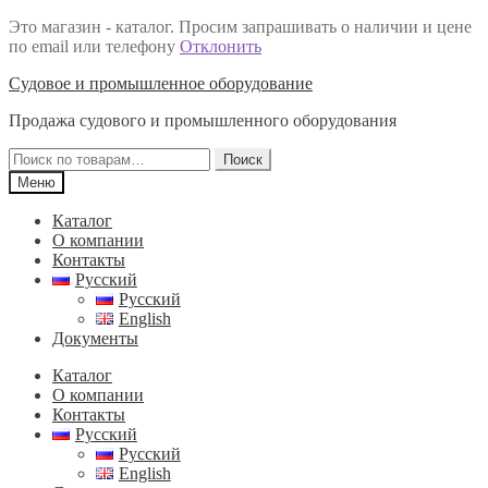
Это магазин - каталог. Просим запрашивать о наличии и цене
по email или телефону
Отклонить
Перейти
Перейти
Судовое и промышленное оборудование
к
к
Продажа судового и промышленного оборудования
навигации
содержимому
Искать:
Поиск
Меню
Каталог
О компании
Контакты
Русский
Русский
English
Документы
Каталог
О компании
Контакты
Русский
Русский
English