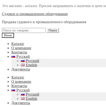
Это магазин - каталог. Просим запрашивать о наличии и цене п
Перейти
Перейти
Судовое и промышленное оборудование
к
к
Продажа судового и промышленного оборудования
навигации
содержимому
Искать:
Поиск
Меню
Каталог
О компании
Контакты
Русский
Русский
English
Документы
Каталог
О компании
Контакты
Русский
Русский
English
Документы