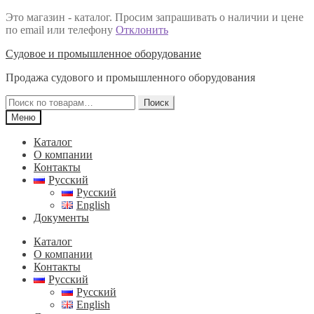
Это магазин - каталог. Просим запрашивать о наличии и цене
по email или телефону
Отклонить
Перейти
Перейти
Судовое и промышленное оборудование
к
к
Продажа судового и промышленного оборудования
навигации
содержимому
Искать:
Поиск
Меню
Каталог
О компании
Контакты
Русский
Русский
English
Документы
Каталог
О компании
Контакты
Русский
Русский
English