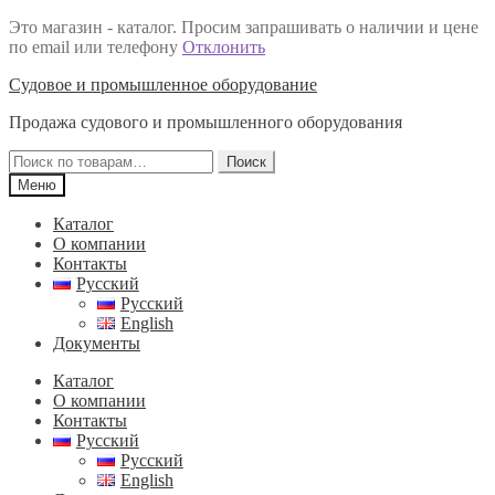
Это магазин - каталог. Просим запрашивать о наличии и цене
по email или телефону
Отклонить
Перейти
Перейти
Судовое и промышленное оборудование
к
к
Продажа судового и промышленного оборудования
навигации
содержимому
Искать:
Поиск
Меню
Каталог
О компании
Контакты
Русский
Русский
English
Документы
Каталог
О компании
Контакты
Русский
Русский
English