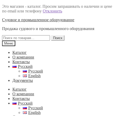
Это магазин - каталог. Просим запрашивать о наличии и цене
по email или телефону
Отклонить
Перейти
Перейти
Судовое и промышленное оборудование
к
к
Продажа судового и промышленного оборудования
навигации
содержимому
Искать:
Поиск
Меню
Каталог
О компании
Контакты
Русский
Русский
English
Документы
Каталог
О компании
Контакты
Русский
Русский
English