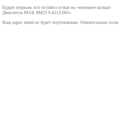
Будьте первым, кто оставил отзыв на «внешнее кольцо
Двигатель MAK 8M25 9.4212-065»
Ваш адрес email не будет опубликован.
Обязательные поля
помечены
*
Ваша оценка
Ваш отзыв
*
Имя
*
Email
*
Этот сайт использует Akismet для борьбы со спамом.
Узнайте,