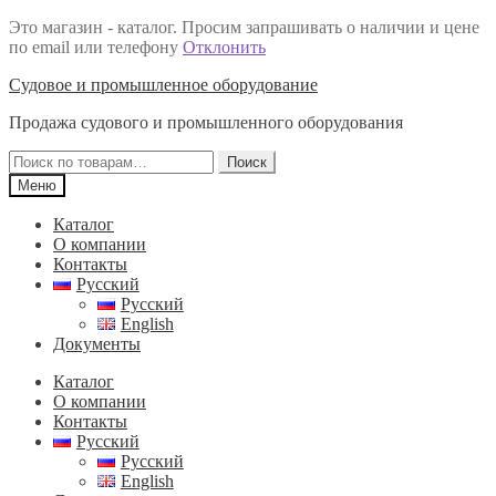
Это магазин - каталог. Просим запрашивать о наличии и цене
по email или телефону
Отклонить
Перейти
Перейти
Судовое и промышленное оборудование
к
к
Продажа судового и промышленного оборудования
навигации
содержимому
Искать:
Поиск
Меню
Каталог
О компании
Контакты
Русский
Русский
English
Документы
Каталог
О компании
Контакты
Русский
Русский
English