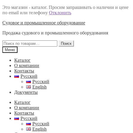
Это магазин - каталог. Просим запрашивать о наличии и цене
по email или телефону
Отклонить
Перейти
Перейти
Судовое и промышленное оборудование
к
к
Продажа судового и промышленного оборудования
навигации
содержимому
Искать:
Поиск
Меню
Каталог
О компании
Контакты
Русский
Русский
English
Документы
Каталог
О компании
Контакты
Русский
Русский
English