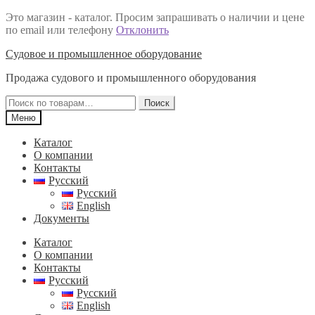
Это магазин - каталог. Просим запрашивать о наличии и цене
по email или телефону
Отклонить
Перейти
Перейти
Судовое и промышленное оборудование
к
к
Продажа судового и промышленного оборудования
навигации
содержимому
Искать:
Поиск
Меню
Каталог
О компании
Контакты
Русский
Русский
English
Документы
Каталог
О компании
Контакты
Русский
Русский
English