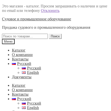
Это магазин - каталог. Просим запрашивать о наличии и цене
по email или телефону
Отклонить
Перейти
Перейти
Судовое и промышленное оборудование
к
к
Продажа судового и промышленного оборудования
навигации
содержимому
Искать:
Поиск
Меню
Каталог
О компании
Контакты
Русский
Русский
English
Документы
Каталог
О компании
Контакты
Русский
Русский
English