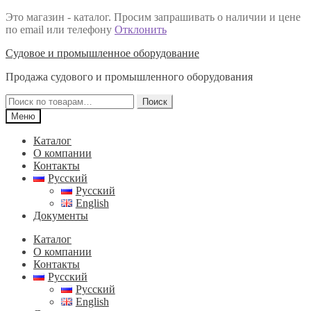
Это магазин - каталог. Просим запрашивать о наличии и цене
по email или телефону
Отклонить
Перейти
Перейти
Судовое и промышленное оборудование
к
к
Продажа судового и промышленного оборудования
навигации
содержимому
Искать:
Поиск
Меню
Каталог
О компании
Контакты
Русский
Русский
English
Документы
Каталог
О компании
Контакты
Русский
Русский
English