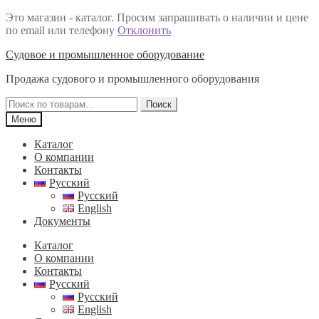
Это магазин - каталог. Просим запрашивать о наличии и цене
по email или телефону
Отклонить
Перейти
Перейти
Судовое и промышленное оборудование
к
к
Продажа судового и промышленного оборудования
навигации
содержимому
Искать:
Поиск
Меню
Каталог
О компании
Контакты
Русский
Русский
English
Документы
Каталог
О компании
Контакты
Русский
Русский
English