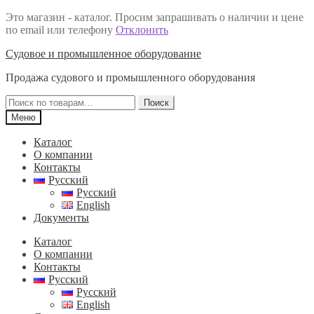
Это магазин - каталог. Просим запрашивать о наличии и цене
по email или телефону
Отклонить
Перейти
Перейти
Судовое и промышленное оборудование
к
к
Продажа судового и промышленного оборудования
навигации
содержимому
Искать:
Поиск
Меню
Каталог
О компании
Контакты
Русский
Русский
English
Документы
Каталог
О компании
Контакты
Русский
Русский
English