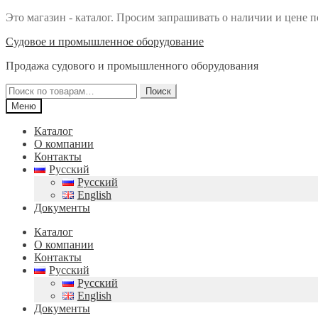
Это магазин - каталог. Просим запрашивать о наличии и цене п
Перейти
Перейти
Судовое и промышленное оборудование
к
к
Продажа судового и промышленного оборудования
навигации
содержимому
Искать:
Поиск
Меню
Каталог
О компании
Контакты
Русский
Русский
English
Документы
Каталог
О компании
Контакты
Русский
Русский
English
Документы