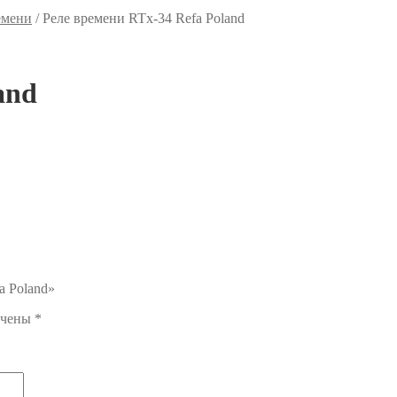
емени
/
Реле времени RTx-34 Refa Poland
and
a Poland»
ечены
*