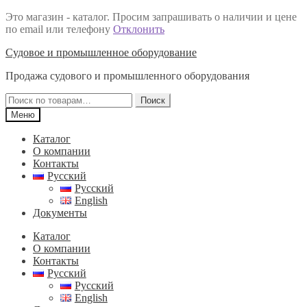
Это магазин - каталог. Просим запрашивать о наличии и цене
по email или телефону
Отклонить
Перейти
Перейти
Судовое и промышленное оборудование
к
к
Продажа судового и промышленного оборудования
навигации
содержимому
Искать:
Поиск
Меню
Каталог
О компании
Контакты
Русский
Русский
English
Документы
Каталог
О компании
Контакты
Русский
Русский
English