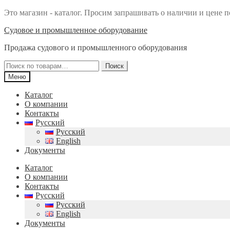
Это магазин - каталог. Просим запрашивать о наличии и цене п
Перейти
Перейти
Судовое и промышленное оборудование
к
к
Продажа судового и промышленного оборудования
навигации
содержимому
Искать:
Поиск
Меню
Каталог
О компании
Контакты
Русский
Русский
English
Документы
Каталог
О компании
Контакты
Русский
Русский
English
Документы