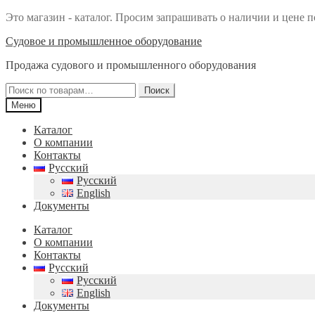
Это магазин - каталог. Просим запрашивать о наличии и цене п
Перейти
Перейти
Судовое и промышленное оборудование
к
к
Продажа судового и промышленного оборудования
навигации
содержимому
Искать:
Поиск
Меню
Каталог
О компании
Контакты
Русский
Русский
English
Документы
Каталог
О компании
Контакты
Русский
Русский
English
Документы