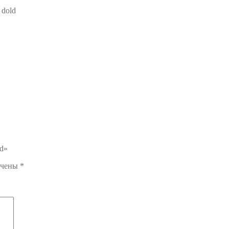
 dold
ld»
ечены
*