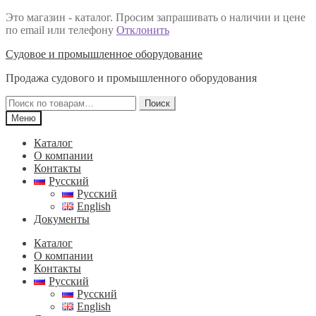
Это магазин - каталог. Просим запрашивать о наличии и цене
по email или телефону
Отклонить
Перейти
Перейти
Судовое и промышленное оборудование
к
к
Продажа судового и промышленного оборудования
навигации
содержимому
Искать:
Поиск
Меню
Каталог
О компании
Контакты
Русский
Русский
English
Документы
Каталог
О компании
Контакты
Русский
Русский
English