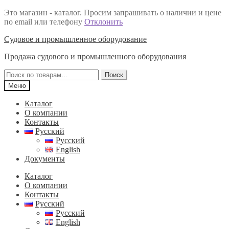
Это магазин - каталог. Просим запрашивать о наличии и цене
по email или телефону
Отклонить
Перейти
Перейти
Судовое и промышленное оборудование
к
к
Продажа судового и промышленного оборудования
навигации
содержимому
Искать:
Поиск
Меню
Каталог
О компании
Контакты
Русский
Русский
English
Документы
Каталог
О компании
Контакты
Русский
Русский
English