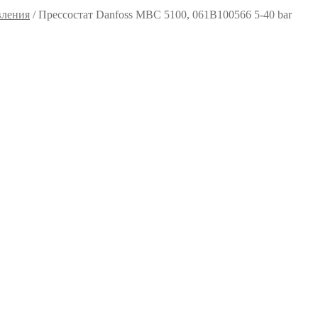
вления
/
Пресcостат Danfoss MBC 5100, 061B100566 5-40 bar