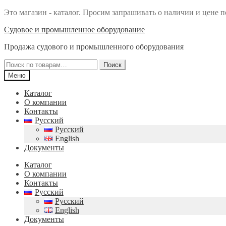
Это магазин - каталог. Просим запрашивать о наличии и цене п
Перейти
Перейти
Судовое и промышленное оборудование
к
к
Продажа судового и промышленного оборудования
навигации
содержимому
Искать:
Поиск
Меню
Каталог
О компании
Контакты
Русский
Русский
English
Документы
Каталог
О компании
Контакты
Русский
Русский
English
Документы