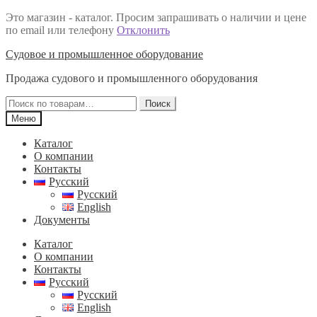
Это магазин - каталог. Просим запрашивать о наличии и цене
по email или телефону
Отклонить
Перейти
Перейти
Судовое и промышленное оборудование
к
к
Продажа судового и промышленного оборудования
навигации
содержимому
Искать:
Поиск
Меню
Каталог
О компании
Контакты
Русский
Русский
English
Документы
Каталог
О компании
Контакты
Русский
Русский
English