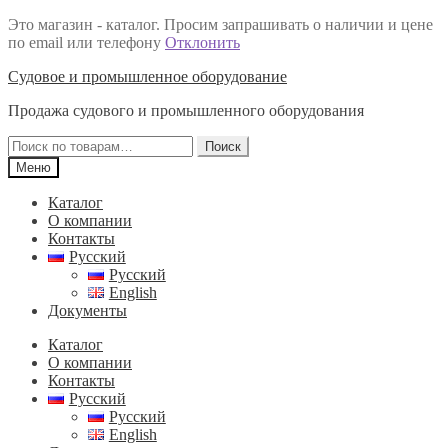
Это магазин - каталог. Просим запрашивать о наличии и цене
по email или телефону
Отклонить
Перейти
Перейти
Судовое и промышленное оборудование
к
к
Продажа судового и промышленного оборудования
навигации
содержимому
Искать:
Поиск
Меню
Каталог
О компании
Контакты
Русский
Русский
English
Документы
Каталог
О компании
Контакты
Русский
Русский
English