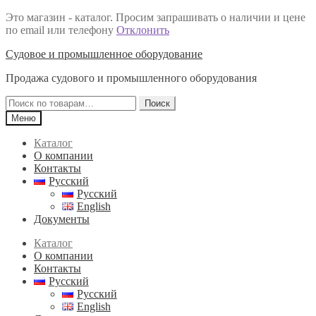
Это магазин - каталог. Просим запрашивать о наличии и цене
по email или телефону
Отклонить
Перейти
Перейти
Судовое и промышленное оборудование
к
к
Продажа судового и промышленного оборудования
навигации
содержимому
Искать:
Поиск
Меню
Каталог
О компании
Контакты
Русский
Русский
English
Документы
Каталог
О компании
Контакты
Русский
Русский
English