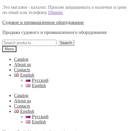
Это магазин - каталог. Просим запрашивать о наличии и цене
по email или телефону
Dismiss
Skip
Skip
Судовое и промышленное оборудование
to
to
Продажа судового и промышленного оборудования
navigation
content
Search
Search
for:
Menu
Catalog
About us
Contacts
English
Русский
English
Catalog
About us
Contacts
English
Русский
English