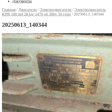
Документы
Главная
/
Двигатели
/
Электродвигатели
/
Электродвигатель
KPR 180 m4 28 kw 1470 об 380v 50 герц
/
20250613_140344
20250613_140344