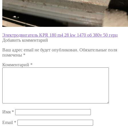
Навигация
Предыдущая
Электродвигатель KPR 180 m4 28 kw 1470 об 380v 50 герц
запись:
Добавить комментарий
по
Ваш адрес email не будет опубликован.
Обязательные поля
записям
помечены
*
Комментарий
*
Имя
*
Email
*