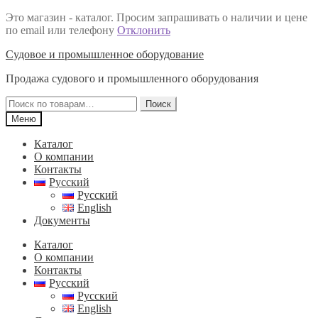
Это магазин - каталог. Просим запрашивать о наличии и цене
по email или телефону
Отклонить
Перейти
Перейти
Судовое и промышленное оборудование
к
к
Продажа судового и промышленного оборудования
навигации
содержимому
Искать:
Поиск
Меню
Каталог
О компании
Контакты
Русский
Русский
English
Документы
Каталог
О компании
Контакты
Русский
Русский
English