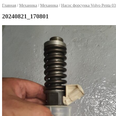
Главная
/
Механика
/
Механика
/
Насос форсунка Volvo Penta 0
20240821_170801