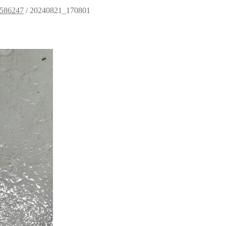
3586247
/
20240821_170801