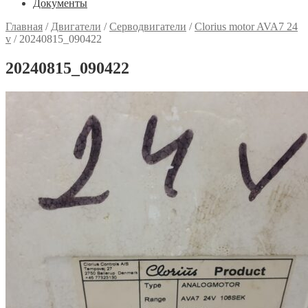
Документы
Главная
/
Двигатели
/
Серводвигатели
/
Clorius motor AVA7 24
v
/
20240815_090422
20240815_090422