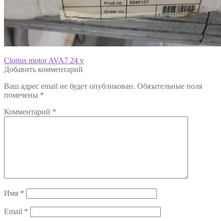
Навигация
Предыдущая
Clorius motor AVA7 24 v
запись:
Добавить комментарий
по
Ваш адрес email не будет опубликован.
Обязательные поля
записям
помечены
*
Комментарий
*
Имя
*
Email
*