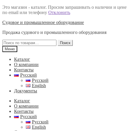
Это магазин - каталог. Просим запрашивать о наличии и цене
по email или телефону
Отклонить
Перейти
Перейти
Судовое и промышленное оборудование
к
к
Продажа судового и промышленного оборудования
навигации
содержимому
Искать:
Поиск
Меню
Каталог
О компании
Контакты
Русский
Русский
English
Документы
Каталог
О компании
Контакты
Русский
Русский
English