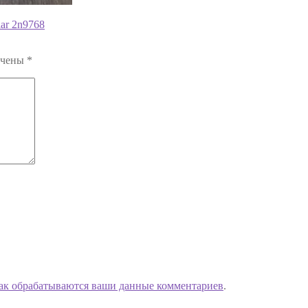
lar 2n9768
ечены
*
как обрабатываются ваши данные комментариев
.