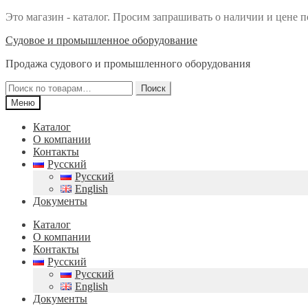
Это магазин - каталог. Просим запрашивать о наличии и цене п
Перейти
Перейти
Судовое и промышленное оборудование
к
к
Продажа судового и промышленного оборудования
навигации
содержимому
Искать:
Поиск
Меню
Каталог
О компании
Контакты
Русский
Русский
English
Документы
Каталог
О компании
Контакты
Русский
Русский
English
Документы