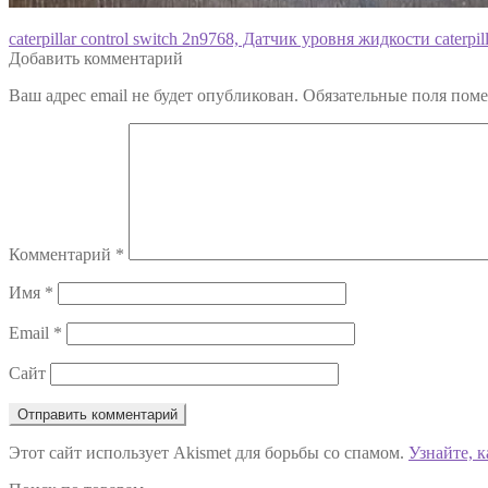
Навигация
Предыдущая
caterpillar control switch 2n9768, Датчик уровня жидкости caterpil
запись:
Добавить комментарий
по
Ваш адрес email не будет опубликован.
Обязательные поля пом
записям
Комментарий
*
Имя
*
Email
*
Сайт
Этот сайт использует Akismet для борьбы со спамом.
Узнайте, 