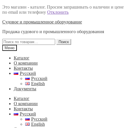
Это магазин - каталог. Просим запрашивать о наличии и цене
по email или телефону
Отклонить
Перейти
Перейти
Судовое и промышленное оборудование
к
к
Продажа судового и промышленного оборудования
навигации
содержимому
Искать:
Поиск
Меню
Каталог
О компании
Контакты
Русский
Русский
English
Документы
Каталог
О компании
Контакты
Русский
Русский
English