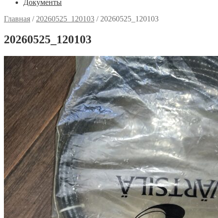
Документы
Главная
/
20260525_120103
/
20260525_120103
20260525_120103