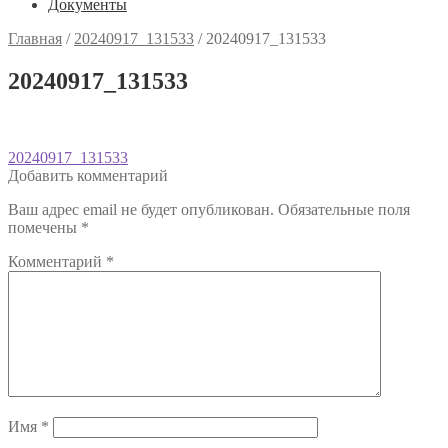
Документы
Главная
/
20240917_131533
/
20240917_131533
20240917_131533
Навигация
Предыдущая
20240917_131533
запись:
Добавить комментарий
по
Ваш адрес email не будет опубликован.
Обязательные поля
записям
помечены
*
Комментарий
*
Имя
*