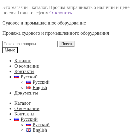
Это магазин - каталог. Просим запрашивать о наличии и цене
по email или телефону
Отклонить
Перейти
Перейти
Судовое и промышленное оборудование
к
к
Продажа судового и промышленного оборудования
навигации
содержимому
Искать:
Поиск
Меню
Каталог
О компании
Контакты
Русский
Русский
English
Документы
Каталог
О компании
Контакты
Русский
Русский
English