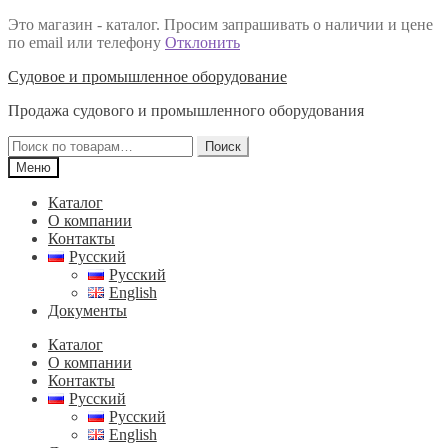
Это магазин - каталог. Просим запрашивать о наличии и цене
по email или телефону
Отклонить
Перейти
Перейти
Судовое и промышленное оборудование
к
к
Продажа судового и промышленного оборудования
навигации
содержимому
Искать:
Поиск
Меню
Каталог
О компании
Контакты
Русский
Русский
English
Документы
Каталог
О компании
Контакты
Русский
Русский
English