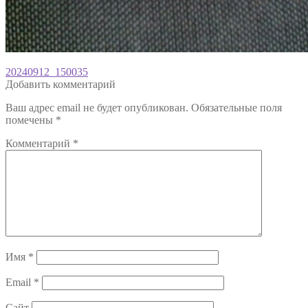
Навигация
Предыдущая
20240912_150035
запись:
Добавить комментарий
по
Ваш адрес email не будет опубликован.
Обязательные поля
записям
помечены
*
Комментарий
*
Имя
*
Email
*
Сайт