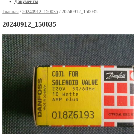
Документы
Главная
/
20240912_150035
/
20240912_150035
20240912_150035