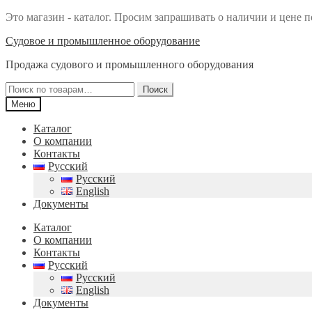
Это магазин - каталог. Просим запрашивать о наличии и цене п
Перейти
Перейти
Судовое и промышленное оборудование
к
к
Продажа судового и промышленного оборудования
навигации
содержимому
Искать:
Поиск
Меню
Каталог
О компании
Контакты
Русский
Русский
English
Документы
Каталог
О компании
Контакты
Русский
Русский
English
Документы