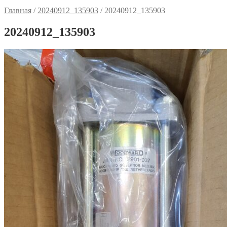
Главная
/
20240912_135903
/
20240912_135903
20240912_135903