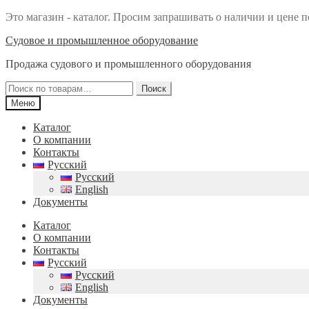
Это магазин - каталог. Просим запрашивать о наличии и цене п
Перейти
Перейти
Судовое и промышленное оборудование
к
к
Продажа судового и промышленного оборудования
навигации
содержимому
Искать:
Поиск
Меню
Каталог
О компании
Контакты
Русский
Русский
English
Документы
Каталог
О компании
Контакты
Русский
Русский
English
Документы