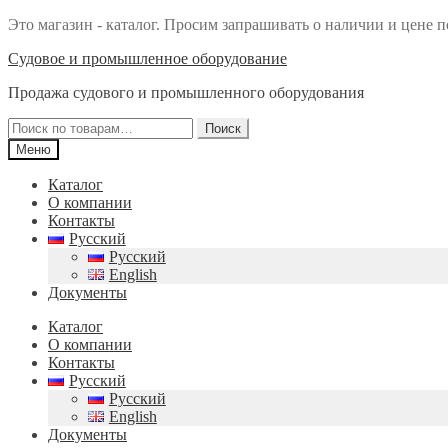
Это магазин - каталог. Просим запрашивать о наличии и цене п
Перейти
Перейти
Судовое и промышленное оборудование
к
к
Продажа судового и промышленного оборудования
навигации
содержимому
Искать:
Поиск
Меню
Каталог
О компании
Контакты
Русский
Русский
English
Документы
Каталог
О компании
Контакты
Русский
Русский
English
Документы