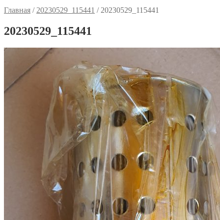
Главная
/
20230529_115441
/
20230529_115441
20230529_115441