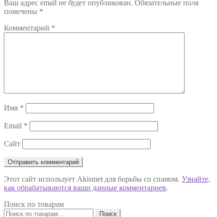
Ваш адрес email не будет опубликован.
Обязательные поля
записям
помечены
*
Комментарий
*
Имя
*
Email
*
Сайт
Этот сайт использует Akismet для борьбы со спамом.
Узнайте,
как обрабатываются ваши данные комментариев
.
Поиск по товарам
Искать:
Поиск