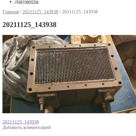
Документы
Главная
/
20211125_143938
/
20211125_143938
20211125_143938
Навигация
Предыдущая
20211125_143938
запись:
Добавить комментарий
по