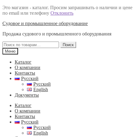
Это магазин - каталог. Просим запрашивать о наличии и цене
по email или телефону
Отклонить
Перейти
Перейти
Судовое и промышленное оборудование
к
к
Продажа судового и промышленного оборудования
навигации
содержимому
Искать:
Поиск
Меню
Каталог
О компании
Контакты
Русский
Русский
English
Документы
Каталог
О компании
Контакты
Русский
Русский
English