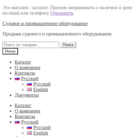
Это магазин - каталог. Просим запрашивать о наличии и цене
по email или телефону
Отклонить
Перейти
Перейти
Судовое и промышленное оборудование
к
к
Продажа судового и промышленного оборудования
навигации
содержимому
Искать:
Поиск
Меню
Каталог
О компании
Контакты
Русский
Русский
English
Документы
Каталог
О компании
Контакты
Русский
Русский
English