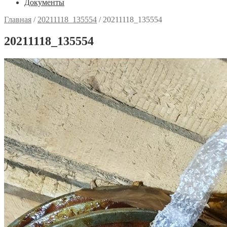
Документы
Главная
/
20211118_135554
/
20211118_135554
20211118_135554