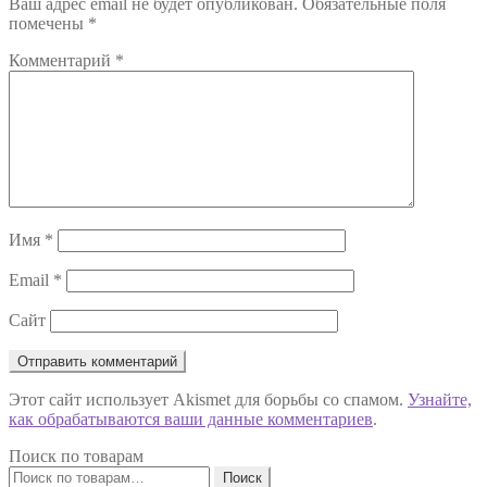
Ваш адрес email не будет опубликован.
Обязательные поля
записям
помечены
*
Комментарий
*
Имя
*
Email
*
Сайт
Этот сайт использует Akismet для борьбы со спамом.
Узнайте,
как обрабатываются ваши данные комментариев
.
Поиск по товарам
Искать:
Поиск