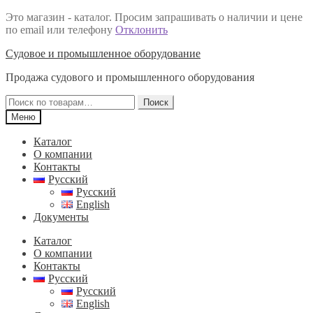
Это магазин - каталог. Просим запрашивать о наличии и цене
по email или телефону
Отклонить
Перейти
Перейти
Судовое и промышленное оборудование
к
к
Продажа судового и промышленного оборудования
навигации
содержимому
Искать:
Поиск
Меню
Каталог
О компании
Контакты
Русский
Русский
English
Документы
Каталог
О компании
Контакты
Русский
Русский
English