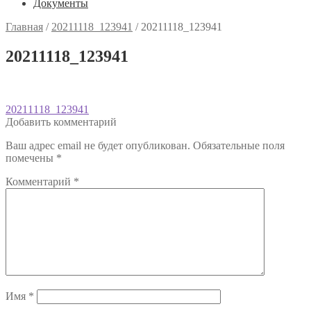
Документы
Главная
/
20211118_123941
/
20211118_123941
20211118_123941
Навигация
Предыдущая
20211118_123941
запись:
Добавить комментарий
по
Ваш адрес email не будет опубликован.
Обязательные поля
записям
помечены
*
Комментарий
*
Имя
*