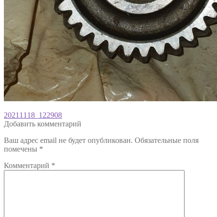
Навигация
Предыдущая
20211118_122908
запись:
Добавить комментарий
по
Ваш адрес email не будет опубликован.
Обязательные поля
записям
помечены
*
Комментарий
*