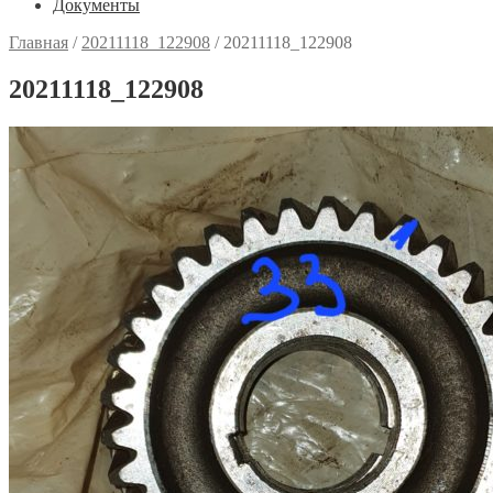
Документы
Главная
/
20211118_122908
/
20211118_122908
20211118_122908