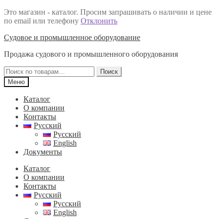
Это магазин - каталог. Просим запрашивать о наличии и цене
по email или телефону
Отклонить
Перейти
Перейти
Судовое и промышленное оборудование
к
к
Продажа судового и промышленного оборудования
навигации
содержимому
Искать:
Поиск
Меню
Каталог
О компании
Контакты
Русский
Русский
English
Документы
Каталог
О компании
Контакты
Русский
Русский
English