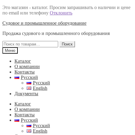
Это магазин - каталог. Просим запрашивать о наличии и цене
по email или телефону
Отклонить
Перейти
Перейти
Судовое и промышленное оборудование
к
к
Продажа судового и промышленного оборудования
навигации
содержимому
Искать:
Поиск
Меню
Каталог
О компании
Контакты
Русский
Русский
English
Документы
Каталог
О компании
Контакты
Русский
Русский
English