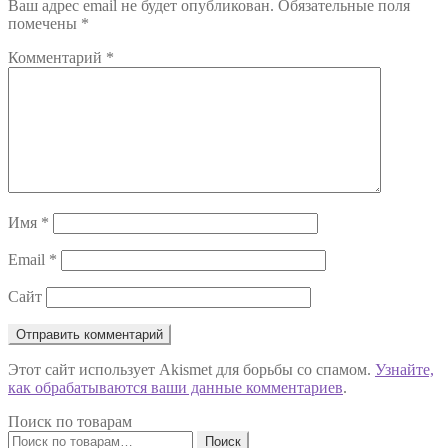
Ваш адрес email не будет опубликован.
Обязательные поля
записям
помечены
*
Комментарий
*
Имя
*
Email
*
Сайт
Этот сайт использует Akismet для борьбы со спамом.
Узнайте,
как обрабатываются ваши данные комментариев
.
Поиск по товарам
Искать:
Поиск