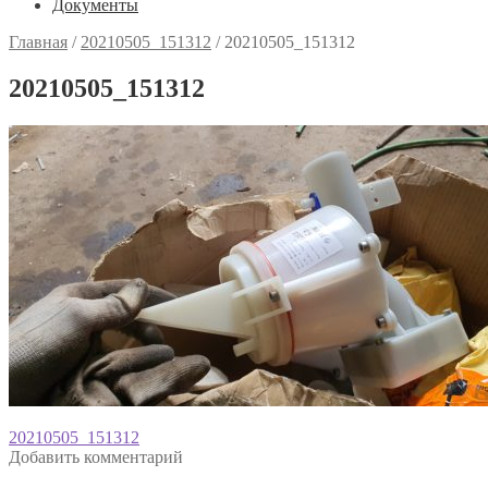
Документы
Главная
/
20210505_151312
/
20210505_151312
20210505_151312
Навигация
Предыдущая
20210505_151312
запись:
Добавить комментарий
по