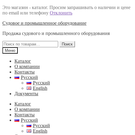
Это магазин - каталог. Просим запрашивать о наличии и цене
по email или телефону
Отклонить
Перейти
Перейти
Судовое и промышленное оборудование
к
к
Продажа судового и промышленного оборудования
навигации
содержимому
Искать:
Поиск
Меню
Каталог
О компании
Контакты
Русский
Русский
English
Документы
Каталог
О компании
Контакты
Русский
Русский
English