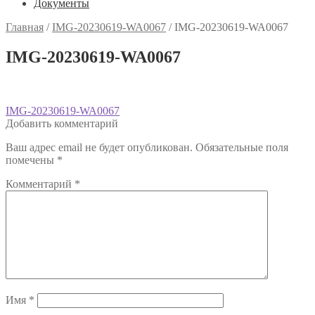
Документы
Главная
/
IMG-20230619-WA0067
/
IMG-20230619-WA0067
IMG-20230619-WA0067
Навигация
Предыдущая
IMG-20230619-WA0067
запись:
Добавить комментарий
по
Ваш адрес email не будет опубликован.
Обязательные поля
записям
помечены
*
Комментарий
*
Имя
*