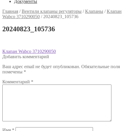
Документы
Главная
/
Вентили клапаны регуляторы
/
Клапаны
/
Клапан
Wabco 3710290050
/
20240823_105736
20240823_105736
Навигация
Предыдущая
Клапан Wabco 3710290050
запись:
Добавить комментарий
по
Ваш адрес email не будет опубликован.
Обязательные поля
записям
помечены
*
Комментарий
*
Имя
*