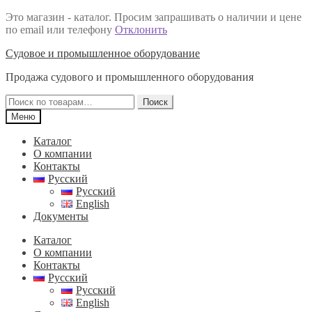
Это магазин - каталог. Просим запрашивать о наличии и цене
по email или телефону
Отклонить
Перейти
Перейти
Судовое и промышленное оборудование
к
к
Продажа судового и промышленного оборудования
навигации
содержимому
Искать:
Поиск
Меню
Каталог
О компании
Контакты
Русский
Русский
English
Документы
Каталог
О компании
Контакты
Русский
Русский
English