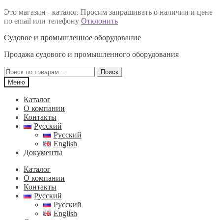
Это магазин - каталог. Просим запрашивать о наличии и цене
по email или телефону
Отклонить
Перейти
Перейти
Судовое и промышленное оборудование
к
к
Продажа судового и промышленного оборудования
навигации
содержимому
Искать:
Поиск
Меню
Каталог
О компании
Контакты
Русский
Русский
English
Документы
Каталог
О компании
Контакты
Русский
Русский
English