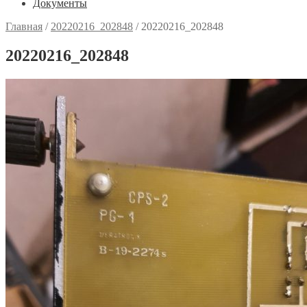
Документы
Главная
/
20220216_202848
/
20220216_202848
20220216_202848